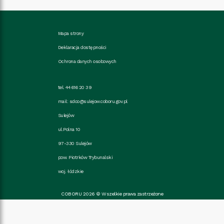
Mapa strony
Deklaracja dostępności
Ochrona danych osobowych
tel. 44 616 20 39
mail:
sdoo@sulejow.coboru.gov.pl
Sulejów
ul.Polna 10
97-330 Sulejów
pow. Piotrków Trybunalski
woj. łódzkie
COBORU 2026 © Wszelkie prawa zastrzeżone